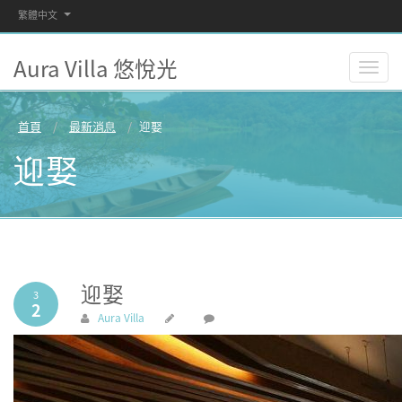
繁體中文
Aura Villa 悠悅光
首頁
最新消息
迎娶
迎娶
迎娶
3
2
Aura Villa