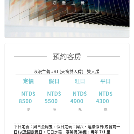
預約客房
浪漫主義 #B1 (天窗雙人房) - 雙人房
定價
假日
旺日
平日
NTD$
NTD$
NTD$
NTD$
8500
5500
4900
4300
一
一
一
一
晚
晚
晚
晚
平日定義：
周日至周五
。假日定義：
周六、連續假日(包含前一
日)以及國定假日
。旺日定義：
寒暑假(暑假：每年 7/1 至