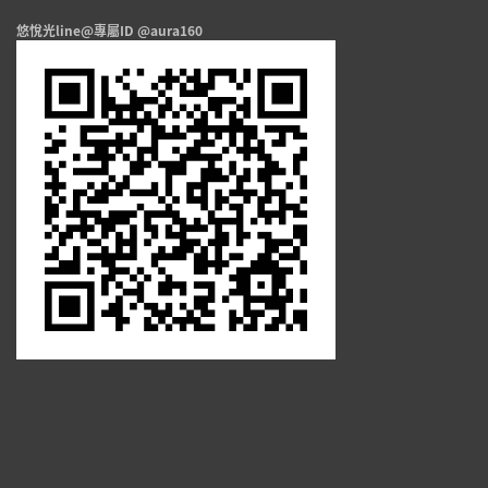
悠悅光line@專屬ID @aura160